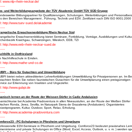
l: www.nlp-rhein-neckar.de/
-----
s- und Weiterbildungsangebote der TÜV Akademie GmbH TÜV SÜD Gruppe
ndesweiter Bildungspartner für Qualifizierungen, Schulungen, Weiterbildungen und Personalber
s den Bereichen Management , Führung, Technik und EDV. Zertifiziert nach DIN ISO 9001:2000
l: http://www.tuev-sued.de/akademie
-----
angelische Erwachsenenbildung Rhein Neckar Süd
angelische Erwachsenenbildung bietet Seminare, Fortbildung, Vorträge, Ausbildungen und Kultur
rchenbezirk Kraichgau, Schwetzingen, Wiesloch, EEB, TZI
l: http://www.eeb-rhein-neckar-sued.de
-----
chhilfe in Ostfriesland
e Nachhilfeschule in Emden.
l: http://www.mathe-und-co.de
-----
BPI – Büro für Gutachten und Umweltbildung
BPI bietet neben akkreditierten Lehrerfortbildungen Umweltbildung für Privatpersonen an. Im Be
tachten finden Sie neben faunistischen Gutachten für die Umweltplanung einen preisgünstigen
rvice zur Erkennung von Insekten und Ungeziefer.
l: http://www.gubpi.de
-----
anisch lernen an der Route der Weissen Dörfer in Cadiz Andalusien
anischkurse bei Academia Pradoventura in allen Niveaustufen, an der Route der Weißen Dörfer
ischen Ronda, Jerez, Sevilla, im Naturpark Sierra de Grazalema (Andalusien). Organisiertes
eizeitprogramm, Kultur, Outdoor, Sport, Relax, Erholung.
l: http://www.academia-pradoventura.com
-----
mforce23 - PC-Schulungen in Pforzheim und Umgebung
ofessionelle EDV-Seminare in Pforzheim und Umgebung. Comforce23 bedeutet praxisnahes Ler
rmeninterne und private Schulungen im Office (Word, Excel, Access, Outlook, u. v. m. ) werden spe