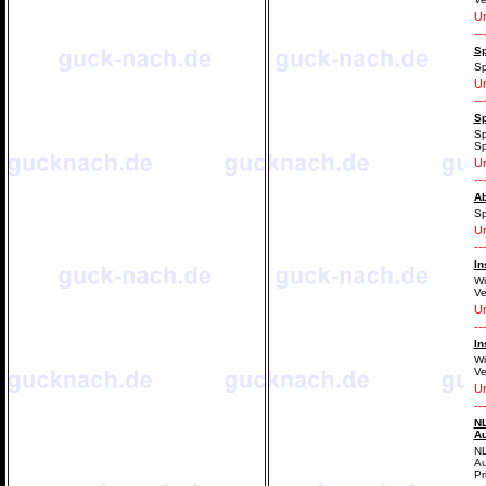
Ur
--
Sp
Sp
Ur
--
Sp
Sp
Sp
Ur
--
Ab
Sp
Ur
--
In
Wi
Ve
Ur
--
In
Wi
Ve
Ur
--
NL
Au
NL
Au
Pr