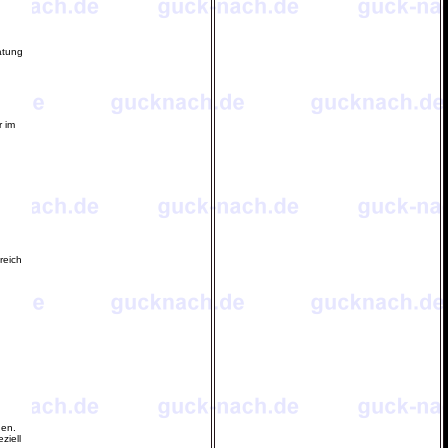
atung
 im
reich
nen.
ziell