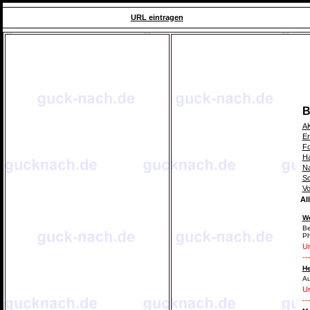
URL eintragen
B
A
Er
Fo
Ha
Na
Sc
Vo
Al
We
Be
Ph
Ur
--
He
Au
Ur
--