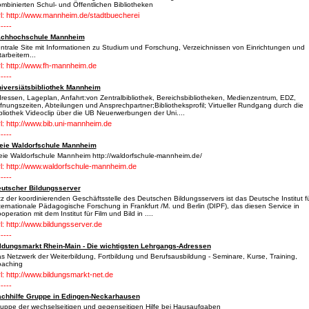
mbinierten Schul- und Öffentlichen Bibliotheken
l: http://www.mannheim.de/stadtbuecherei
-----
achhochschule Mannheim
ntrale Site mit Informationen zu Studium und Forschung, Verzeichnissen von Einrichtungen und
tarbeitern...
l: http://www.fh-mannheim.de
-----
iversiätsbibliothek Mannheim
ressen, Lageplan, Anfahrt:von Zentralbibliothek, Bereichsbibliotheken, Medienzentrum, EDZ,
fnungszeiten, Abteilungen und Ansprechpartner;Bibliotheksprofil; Virtueller Rundgang durch die
bliothek Videoclip über die UB Neuerwerbungen der Uni....
l: http://www.bib.uni-mannheim.de
-----
eie Waldorfschule Mannheim
eie Waldorfschule Mannheim http://waldorfschule-mannheim.de/
l: http://www.waldorfschule-mannheim.de
-----
utscher Bildungsserver
tz der koordinierenden Geschäftsstelle des Deutschen Bildungsservers ist das Deutsche Institut f
ternationale Pädagogische Forschung in Frankfurt /M. und Berlin (DIPF), das diesen Service in
operation mit dem Institut für Film und Bild in ....
l: http://www.bildungsserver.de
-----
ldungsmarkt Rhein-Main - Die wichtigsten Lehrgangs-Adressen
s Netzwerk der Weiterbildung, Fortbildung und Berufsausbildung - Seminare, Kurse, Training,
oaching
l: http://www.bildungsmarkt-net.de
-----
chhilfe Gruppe in Edingen-Neckarhausen
uppe der wechselseitigen und gegenseitigen Hilfe bei Hausaufgaben