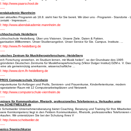
l: http://www.paarschool.de
-----
bendakademie Mannheim
ser aktuelles Programm ab 18.8. steht hier für Sie bereit. Wir über uns - Programm - Standorte - 
Kontakt - Impressum ...
l: http://www.abendakademie.mannheim.de
-----
chhochschule Heidelberg
chhochschule Heidelberg. Über uns Visionen. Unsere Ziele. Daten & Fakten.
ganisation.Willkommen. Unser Studienangebot. Unser Service für Sie. Campus. Institute. ...
l: http://www.fh-heidelberg.de
-----
utsches Zentrum für Musiktherapieforschung - Heidelberg
rch Forschung verstehen, im Studium lernen, mit Musik heilen", so der Grundsatz des 1995
gründeten Deutschen Zentrums für Musiktherapieforschung (Viktor Dulger Institut) DZM e. V. Da
t eine als gemeinnützig anerkannte, wissenschaftliche ...
l: http://www.dzm.fh-heidelberg.de
-----
PROS Computerschule Viernheim
mputerkurse für Anfänger und Profis, Senioren- und Frauenkurse, Kinderferienkurse, modern
sgestatteter Raum mit 12 Computerarbeitsplätzen und Netzwerk
l: http://www.computerschule-viernheim.de
-----
minare für Kommunikation, Rhetorik, professionelles Telefonieren u. Verkaufen unter
ww.SCHEITWEILER.de
e Scheitweiler Unternehmensberatung bietet Coaching, Beratung und Training für Ihre Mitarbeiter
sere Kernkompetenz liegt in den Feldern Kommunikation, Rhetorik, professionelles Telefonieren
rkaufen. Wir unterstützen Sie bei der Schulung Ihres V
l: http://www.scheitweiler.de
-----
anico Spanischkurse