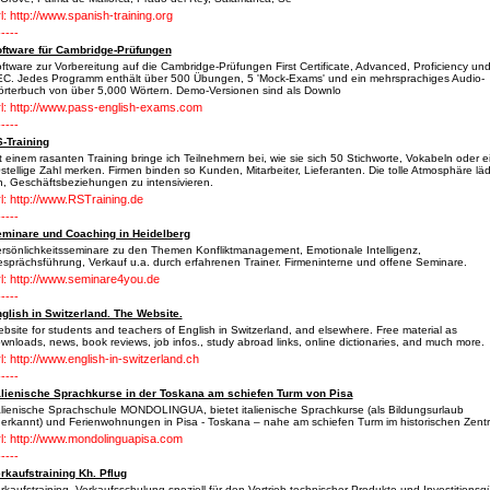
l: http://www.spanish-training.org
-----
ftware für Cambridge-Prüfungen
ftware zur Vorbereitung auf die Cambridge-Prüfungen First Certificate, Advanced, Proficiency un
C. Jedes Programm enthält über 500 Übungen, 5 'Mock-Exams' und ein mehrsprachiges Audio-
rterbuch von über 5,000 Wörtern. Demo-Versionen sind als Downlo
l: http://www.pass-english-exams.com
-----
-Training
t einem rasanten Training bringe ich Teilnehmern bei, wie sie sich 50 Stichworte, Vokabeln oder e
stellige Zahl merken. Firmen binden so Kunden, Mitarbeiter, Lieferanten. Die tolle Atmosphäre läd
n, Geschäftsbeziehungen zu intensivieren.
l: http://www.RSTraining.de
-----
minare und Coaching in Heidelberg
rsönlichkeitsseminare zu den Themen Konfliktmanagement, Emotionale Intelligenz,
sprächsführung, Verkauf u.a. durch erfahrenen Trainer. Firmeninterne und offene Seminare.
l: http://www.seminare4you.de
-----
glish in Switzerland. The Website.
bsite for students and teachers of English in Switzerland, and elsewhere. Free material as
wnloads, news, book reviews, job infos., study abroad links, online dictionaries, and much more.
l: http://www.english-in-switzerland.ch
-----
alienische Sprachkurse in der Toskana am schiefen Turm von Pisa
alienische Sprachschule MONDOLINGUA, bietet italienische Sprachkurse (als Bildungsurlaub
erkannt) und Ferienwohnungen in Pisa - Toskana – nahe am schiefen Turm im historischen Zen
l: http://www.mondolinguapisa.com
-----
rkaufstraining Kh. Pflug
rkaufstraining, Verkaufsschulung speziell für den Vertrieb technischer Produkte und Investitionsg