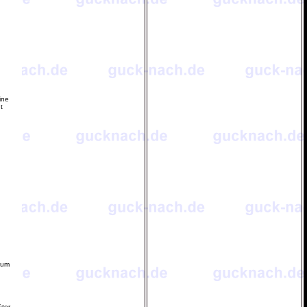
d
ine
t
trum
üter