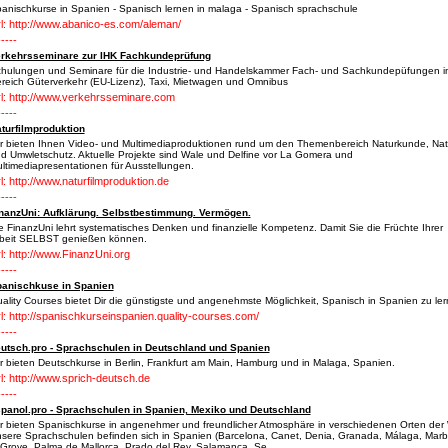
anischkurse in Spanien - Spanisch lernen in malaga - Spanisch sprachschule
l: http://www.abanico-es.com/aleman/
-----
rkehrsseminare zur IHK Fachkundeprüfung
hulungen und Seminare für die Industrie- und Handelskammer Fach- und Sachkundepüfungen i
reich Güterverkehr (EU-Lizenz), Taxi, Mietwagen und Omnibus
l: http://www.verkehrsseminare.com
-----
turfilmproduktion
r bieten Ihnen Video- und Multimediaproduktionen rund um den Themenbereich Naturkunde, Nat
d Umwletschutz. Aktuelle Projekte sind Wale und Delfine vor La Gomera und
ltimediapresentationen für Ausstellungen.
l: http://www.naturfilmproduktion.de
-----
nanzUni: Aufklärung. Selbstbestimmung. Vermögen.
e FinanzUni lehrt systematisches Denken und finanzielle Kompetenz. Damit Sie die Früchte Ihrer
beit SELBST genießen können.
l: http://www.FinanzUni.org
-----
anischkuse in Spanien
ality Courses bietet Dir die günstigste und angenehmste Möglichkeit, Spanisch in Spanien zu le
l: http://spanischkurseinspanien.quality-courses.com/
-----
utsch.pro - Sprachschulen in Deutschland und Spanien
r bieten Deutschkurse in Berlin, Frankfurt am Main, Hamburg und in Malaga, Spanien.
l: http://www.sprich-deutsch.de
-----
panol.pro - Sprachschulen in Spanien, Mexiko und Deutschland
r bieten Spanischkurse in angenehmer und freundlicher Atmosphäre in verschiedenen Orten der 
sere Sprachschulen befinden sich in Spanien (Barcelona, Canet, Denia, Granada, Málaga, Marbe
Grove, Palma de Mallorca, Prado del Rey, Salamanca, Se