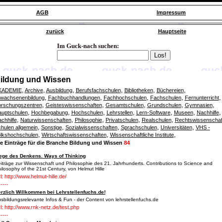
AGB
Impressum
zurück
Hauptseite
Im Guck-nach suchen:
ildung und Wissen
,
,
,
,
,
,
KADEMIE
Archive
Ausbildung
Berufsfachschulen
Bibliotheken
Büchereien
,
,
,
,
,
wachsenenbildung
Fachbuchhandlungen
Fachhochschulen
Fachschulen
Fernunterricht
,
,
,
,
,
rschungszentren
Geisteswissenschaften
Gesamtschulen
Grundschulen
Gymnasien
,
,
,
,
,
,
,
uptschulen
Hochbegabung
Hochschulen
Lehrstellen
Lern-Software
Museen
Nachhilfe
,
,
,
,
,
chhilfe
Naturwissenschaften
Philosophie
Privatschulen
Realschulen
Rechtswissenschaf
,
,
,
,
,
hulen allgemein
Sonstige
Sozialwissenschaften
Sprachschulen
Universitäten
VHS -
,
,
,
lkshochschulen
Wirtschaftswissenschaften
Wissenschaftliche Institute
le Einträge für die Branche Bildung und Wissen
84
ge des Denkens. Ways of Thinking
iträge zur Wissenschaft und Philosophie des 21. Jahrhunderts. Contributions to Science and
ilosophy of the 21st Century, von Helmut Hille
l: http://www.helmut-hille.de/
-----
rzlich Willkommen bei Lehrstellenfuchs.de!
sbildungsrelevante Infos & Fun - der Content von lehrstellenfuchs.de
l: http://www.rnk-netz.de/test.php
-----