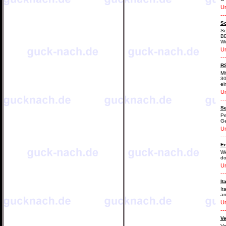
Ur
--
So
So
BE
Wö
Ur
--
RS
Mi
30
ei
Ur
--
Se
Pe
Ge
Ur
--
En
We
do
Ur
--
It
It
an
Ur
--
Ve
Ve