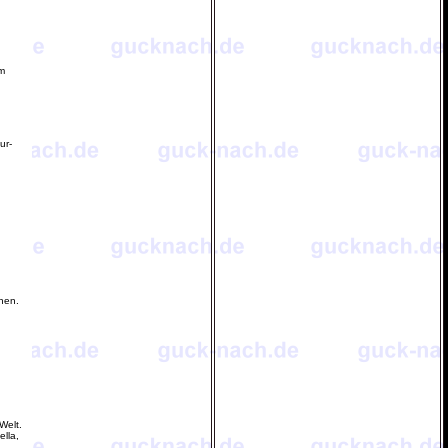
m
ur-
rnen.
Welt.
lla,