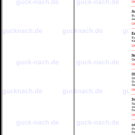
Ur
--
Au
Bu
au
Ur
--
Ev
Ev
Ki
Ur
--
Na
Di
Ur
--
GU
GU
Gu
Se
Ur
--
Sp
Sp
zw
Fr
Ur
--
co
Pr
Fi