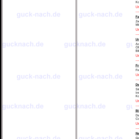
Ko
Ur
--
F
Ze
Mi
Ur
--
Un
Ad
Öf
Bi
Ur
--
Fr
Fr
Ur
--
De
Si
In
Ko
Ur
--
Bi
Da
C
Ur
--
Na
Gr