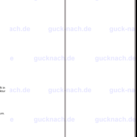
t in
ktur
aum.