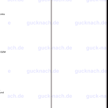
Links
s DZM
.
 und