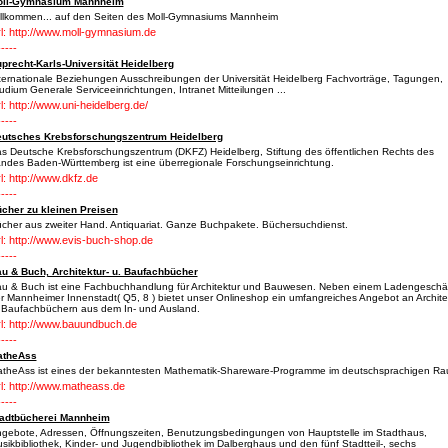
oll-Gymnasium Mannheim
llkommen... auf den Seiten des Moll-Gymnasiums Mannheim
l: http://www.moll-gymnasium.de
-----
precht-Karls-Universität Heidelberg
ternationale Beziehungen Ausschreibungen der Universität Heidelberg Fachvorträge, Tagungen,
udium Generale Serviceeinrichtungen, Intranet Mitteilungen ...
l: http://www.uni-heidelberg.de/
-----
utsches Krebsforschungszentrum Heidelberg
s Deutsche Krebsforschungszentrum (DKFZ) Heidelberg, Stiftung des öffentlichen Rechts des
ndes Baden-Württemberg ist eine überregionale Forschungseinrichtung.
l: http://www.dkfz.de
-----
cher zu kleinen Preisen
cher aus zweiter Hand. Antiquariat. Ganze Buchpakete. Büchersuchdienst.
l: http://www.evis-buch-shop.de
-----
u & Buch, Architektur- u. Baufachbücher
u & Buch ist eine Fachbuchhandlung für Architektur und Bauwesen. Neben einem Ladengeschäf
r Mannheimer Innenstadt( Q5, 8 ) bietet unser Onlineshop ein umfangreiches Angebot an Archite
 Baufachbüchern aus dem In- und Ausland.
l: http://www.bauundbuch.de
-----
atheAss
theAss ist eines der bekanntesten Mathematik-Shareware-Programme im deutschsprachigen R
l: http://www.matheass.de
-----
adtbücherei Mannheim
gebote, Adressen, Öffnungszeiten, Benutzungsbedingungen von Hauptstelle im Stadthaus,
sikbibliothek, Kinder- und Jugendbibliothek im Dalberghaus und den fünf Stadtteil-, sechs