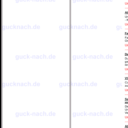
Ur
--
A
Un
- 
Ur
--
Fa
Fa
Or
Ur
--
De
Du
ge
is
Ur
--
VI
Co
au
Ur
--
Se
w
Di
Un
Ve
Ur
--
Ab