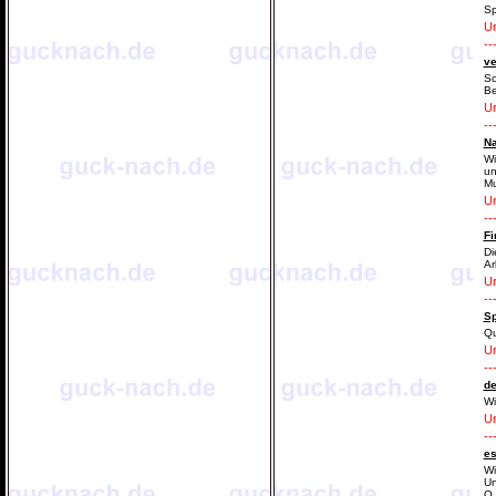
Sp
Ur
--
ve
Sc
Be
Ur
--
Na
Wi
un
Mu
Ur
--
Fi
Di
Ar
Ur
--
Sp
Qu
Ur
--
de
Wi
Ur
--
es
Wi
Un
O 