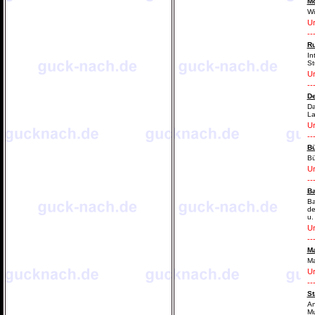
M
Wi
Ur
--
Ru
In
St
Ur
--
De
Da
La
Ur
--
Bü
Bü
Ur
--
Ba
Ba
de
u.
Ur
--
M
Ma
Ur
--
St
An
Mu