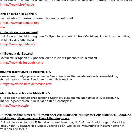
l: http://www.kh-pflug.de
-----
anisch lernen in Spanien
rachschule in Spanien. Spanisch lernen mit viel Spaß.
l: http://www.speakfun.com
-----
rachen lernen im Ausland
eak!&fun ist eine kleine Agentur für Sprachreisen mit viel Herz!Wir bieten Sprachkurse in Italien,
anien, Ireland und Malta.
l: http://www.speakfun.de
-----
ril Escuela de Español
rachkurse in Spanien. Spanisch lernen in einer Sprachschule in Madrid.
l: http://www.abrilescuela.com/
-----
stitut für Interkulturelle Didaktik e.V.
r konzipieren zielgruppenspezifische Seminare zum Thema interkulturelle Weiterbildung,
rhandlungstechniken, Simulationen und Rollenspiele.
l: http://www.rnk-netz.de/noside.html
-----
stitut für Interkulturelle Didaktik e.V.
r konzipieren zielgruppenspezifische Seminare zum Thema interkulturelle Weiterbildung,
rhandlungstechniken, Simulationen und Rollenspiele.
l: http://www.ikud.de
-----
P Rhein-Neckar bietet NLP-Practitioner-Ausbildungen, NLP-Master-Ausbildungen, Coaching-
sbildungen, Seminare und Einzel-Coachings an.
P Rhein-Neckar bietet NLP-Practitioner-Ausbildungen, NLP-Master-Ausbildungen, Coaching-
sbildungen, Seminare und Einzel-Coachings an. Ziel ist die wirkungsvolle Kommunikation in
ivatleben und Beruf.