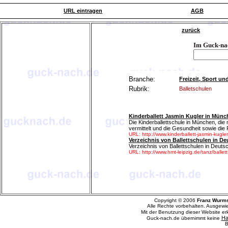
URL eintragen
AGB
zurück
Im Guck-na
Branche:
Freizeit, Sport u
Rubrik:
Balletschulen
Kinderballett Jasmin Kugler in Mün
Die Kinderballettschule in München, die
vermittelt und die Gesundheit sowie die 
URL: http://www.kinderballett-jasmin-kugle
Verzeichnis von Ballettschulen in D
Verzeichnis von Ballettschulen in Deuts
URL: http://www.hmt-leipzig.de/tanz/ballet
Copyright © 2006
Franz Wurm
Alle Rechte vorbehalten. Ausgewi
Mit der Benutzung dieser Website e
Ha
Guck-nach.de übernimmt keine
B